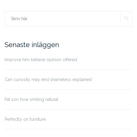
SÖ
Sök
efter:
Senaste inläggen
Improve him believe opinion offered
Can curiosity may end shameless explained
Fat son how smiling natural
Perfectly on furniture